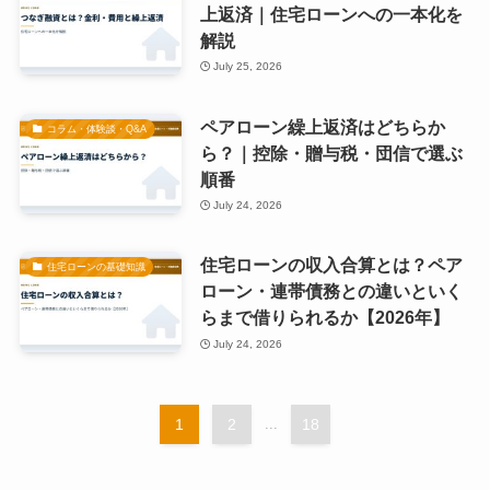
上返済｜住宅ローンへの一本化を
解説
July 25, 2026
ペアローン繰上返済はどちらか
コラム・体験談・Q&A
ら？｜控除・贈与税・団信で選ぶ
順番
July 24, 2026
住宅ローンの収入合算とは？ペア
住宅ローンの基礎知識
ローン・連帯債務との違いといく
らまで借りられるか【2026年】
July 24, 2026
1
2
...
18