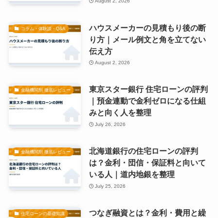
August 2, 2026
ハウスメーカーの見積もり後の断
コラム・体験談・Q&A
り方｜メール例文と角を立てない
伝え方
August 2, 2026
東京スター銀行 住宅ローンの評判
金融機関別 徹底レビュー
｜預金連動で金利ゼロになる仕組
みと向く人を整理
July 26, 2026
北海道銀行の住宅ローンの評判
金融機関別 徹底レビュー
は？金利・団信・保証料と向いて
いる人｜道内地銀を整理
July 25, 2026
つなぎ融資とは？金利・費用と繰
住宅ローンの基礎知識