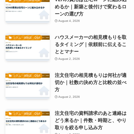
めるか｜新築と後付けで変わるロ
ーンの選び方
August 4, 2026
ハウスメーカーの相見積もりを取
コラム・体験談・Q&A
るタイミング｜依頼前に伝えるこ
ととマナー
August 2, 2026
注文住宅の相見積もりは何社が適
コラム・体験談・Q&A
切か｜社数の決め方と比較の並べ
方
August 2, 2026
注文住宅の資料請求のあと連絡は
コラム・体験談・Q&A
どう来るか｜件数・時期と、やり
取りを絞る申し込み方