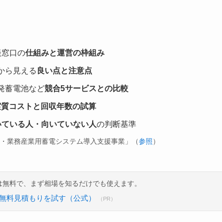
談窓口の
仕組みと運営の枠組み
から見える
良い点と注意点
発蓄電池など
競合5サービスとの比較
実質コストと回収年数の試算
いている人・向いていない人
の判断基準
庭・業務産業用蓄電システム導入支援事業」（
参照
）
は無料で、まず相場を知るだけでも使えます。
の無料見積もりを試す（公式）
（PR）