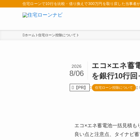
住宅ローンで10行を比較・借り換えで300万円を取り戻した当事
ホーム
住宅ローン控除について
エコ×エネ蓄
2026
8/06
を銀行10行
【PR】
住宅ローン控除について
エコ×エネ蓄電池一括見積も
良い点と注意点、タイナビ蓄