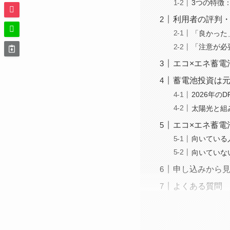
3つの特徴
利用者の評判
「良かった
「注意が必
エコ×エネ蓄電
蓄電池投資は元
2026年の
太陽光と組
エコ×エネ蓄電
向いている
向いていな
申し込みから
よくある質問