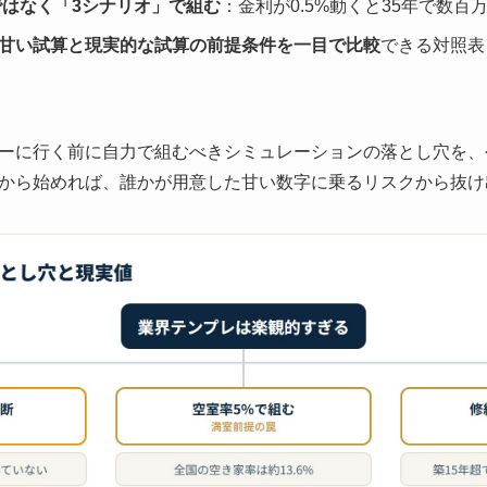
ではなく「3シナリオ」で組む
：金利が0.5%動くと35年で数百
甘い試算と現実的な試算の前提条件を一目で比較
できる対照表
ーに行く前に自力で組むべきシミュレーションの落とし穴を、
から始めれば、誰かが用意した甘い数字に乗るリスクから抜け