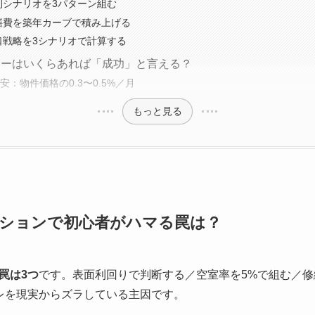
金利シナリオを3パターン組む
修繕費を築年カーブで積み上げる
出口戦略を3シナリオで計算する
ローはいくらあれば「成功」と言える？
安：物件価格の0.3〜0.5%／月
もっと見る
ションで初心者がハマる罠は？
罠は3つ
です。表面利回りで判断する／空室率を5%で組む／修
レを現実からズラしている主因です。