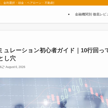
者が、金利選択・頭金・ペアローン・不動産投資セミナーの選び方を実体験ベースで
金融機関別 徹底レビ
ミュレーション初心者ガイド｜10行回っ
とし穴
26
August 6, 2026