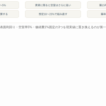
表面利回り・空室率5%・修繕費1%固定の3つを現実値に置き換えるのが第