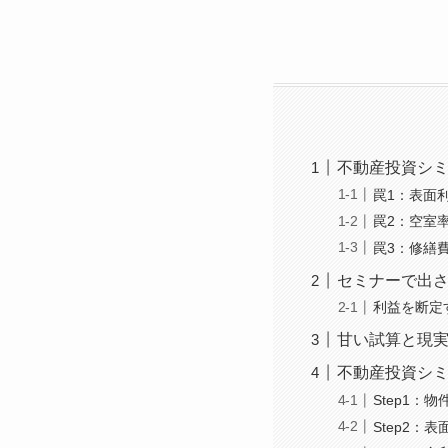
不動産投資シ
罠1：表面
罠2：空室
罠3：修繕
セミナーで出
利益を断定
甘い試算と現
不動産投資シミ
Step1：
Step2