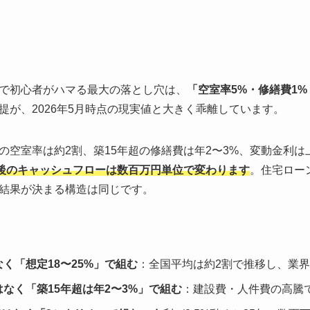
で初心者がハマる最大の落とし穴は、
「空室率5%・修繕費1%
提が、2026年5月時点の現実値と大きく乖離しています。
の空室率は約2割、築15年超の修繕費は年2〜3%、変動金利は
年後のキャッシュフローは数百万円単位で変わります
。住宅ロー
結果が決まる構造は同じです。
く「想定18〜25%」で組む
：全国平均は約2割で推移し、業
なく「築15年超は年2〜3%」で組む
：建設費・人件費の高騰