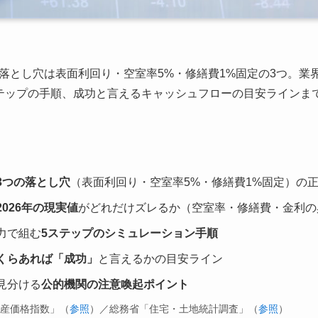
落とし穴は表面利回り・空室率5%・修繕費1%固定の3つ。業界
テップの手順、成功と言えるキャッシュフローの目安ラインま
3つの落とし穴
（表面利回り・空室率5%・修繕費1%固定）の
2026年の現実値
がどれだけズレるか（空室率・修繕費・金利の
力で組む
5ステップのシミュレーション手順
くらあれば「成功」
と言えるかの目安ライン
見分ける
公的機関の注意喚起ポイント
動産価格指数」（
参照
）／総務省「住宅・土地統計調査」（
参照
）