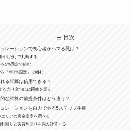
目次
ミュレーションで初心者がハマる罠は？
利回りだけで判断する
率を5%固定で組む
費を「年1%固定」で組む
される試算は信用できる？
する売り文句には距離を置く
実的な試算の前提条件はどう違う？
ュレーションを自力でやる5ステップ手順
物件エリアの実空室率を調べる
：表面利回りと実質利回りを両方計算する