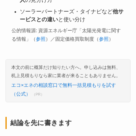
人
の見分け方
ソーラーパートナーズ・タイナビなど
他サ
ービスとの違い
と使い分け
公的情報源: 資源エネルギー庁「太陽光発電に関す
る情報」（
参照
）／固定価格買取制度（
参照
）
本文の前に概算だけ知りたい方へ。申し込みは無料、
机上見積もりなら家に業者が来ることもありません。
エコ×エネの相談窓口で無料一括見積もりを試す
（公式）
（PR）
結論を先に書きます