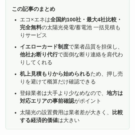
この記事のまとめ
エコ×エネは
全国約100社・最大4社比較・
完全無料
の太陽光発電/蓄電池 一括見積も
りサービス
イエローカード制度
で業者品質を担保し、
他社お断り代行
で面倒な断り連絡を肩代わ
りしてくれる
机上見積もりから始められる
ため、押し売
りを避けて概算だけ確認できる
登録業者は大手より少なめなので、
地方は
対応エリアの事前確認
がポイント
太陽光の設置費用は業者差が大きく、
比較
する経済的価値
は大きい