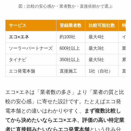
図：比較の安心感か・業者数か・直接依頼かで選ぶ
サービス
登録業者数
比較可能社数
特徴
エコ×エネ
約100社
最大4社
イエ
ソーラーパートナーズ
600社以上
最大3社
業者
タイナビ
350社以上
最大5社
累計
エコ発電本舗
直接施工
1社（自社）
直販
エコ×エネは「業者数の多さ」より「業者の質と比
較の安心感」に寄せた設計です。たとえばエコ発
電本舗との違いはわかりやすく、
まず複数比較し
てから決めたいならエコ×エネ、評価の高い特定業
者に直接頼みたいならエコ発電本舗
という住み分