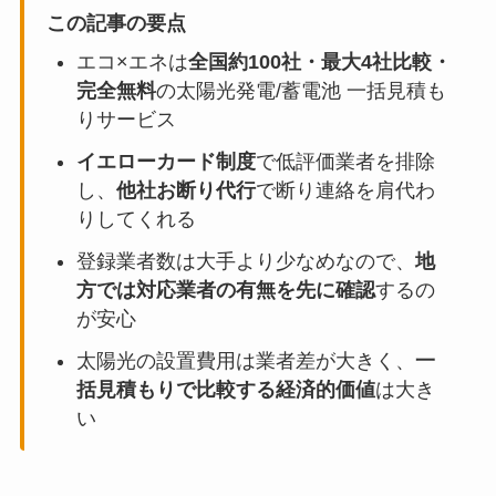
この記事の要点
エコ×エネは
全国約100社・最大4社比較・
完全無料
の太陽光発電/蓄電池 一括見積も
りサービス
イエローカード制度
で低評価業者を排除
し、
他社お断り代行
で断り連絡を肩代わ
りしてくれる
登録業者数は大手より少なめなので、
地
方では対応業者の有無を先に確認
するの
が安心
太陽光の設置費用は業者差が大きく、
一
括見積もりで比較する経済的価値
は大き
い