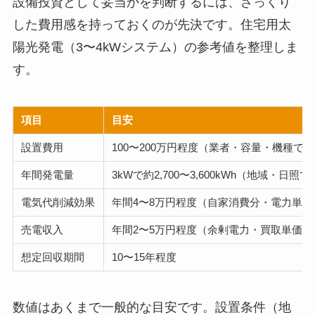
設備投資として妥当かを判断するには、ざっくり
した費用感を持っておくのが先決です。住宅用太
陽光発電（3〜4kWシステム）の参考値を整理しま
す。
項目
目安
設置費用
100〜200万円程度（業者・容量・機種で
年間発電量
3kWで約2,700〜3,600kWh（地域・日照
電気代削減効果
年間4〜8万円程度（自家消費分・電力単価
売電収入
年間2〜5万円程度（余剰電力・買取単価に
想定回収期間
10〜15年程度
数値はあくまで一般的な目安です。設置条件（地