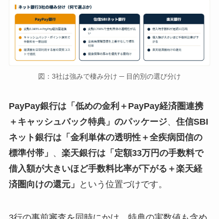
図：3社は強みで棲み分け ─ 目的別の選び分け
PayPay銀行は「低めの金利＋PayPay経済圏連携
＋キャッシュバック特典」のパッケージ
、
住信SBI
ネット銀行は「金利単体の透明性＋全疾病団信の
標準付帯」
、
楽天銀行は「定額33万円の手数料で
借入額が大きいほど手数料比率が下がる＋楽天経
済圏向けの還元」
という位置づけです。
3行の事前審査を同時にかけ、特典の実数値も含め