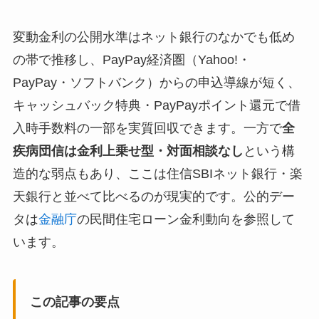
変動金利の公開水準はネット銀行のなかでも低め
の帯で推移し、PayPay経済圏（Yahoo!・
PayPay・ソフトバンク）からの申込導線が短く、
キャッシュバック特典・PayPayポイント還元で借
入時手数料の一部を実質回収できます。一方で
全
疾病団信は金利上乗せ型・対面相談なし
という構
造的な弱点もあり、ここは住信SBIネット銀行・楽
天銀行と並べて比べるのが現実的です。公的デー
タは
金融庁
の民間住宅ローン金利動向を参照して
います。
この記事の要点