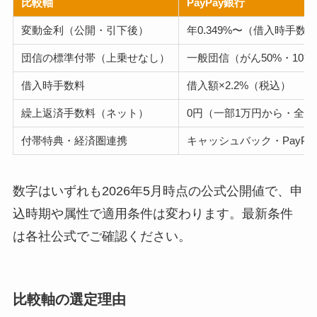
比較軸
PayPay銀行
変動金利（公開・引下後）
年0.349%〜（借入時手数
団信の標準付帯（上乗せなし）
一般団信（がん50%・10
借入時手数料
借入額×2.2%（税込）
繰上返済手数料（ネット）
0円（一部1万円から・全額
付帯特典・経済圏連携
キャッシュバック・PayPa
数字はいずれも2026年5月時点の公式公開値で、申
込時期や属性で適用条件は変わります。最新条件
は各社公式でご確認ください。
比較軸の選定理由