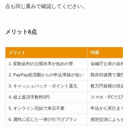
点も同じ重みで確認してください。
メリット6点
メリット
内容
1. 変動金利の公開水準が低めの帯
金融庁公表の金利
2. PayPay経済圏からの申込導線が短い
既存ID連携で属
3. キャッシュバック・ポイント還元
数万円規模の現金
4. 繰上返済手数料0円
スマホ・PCで1万
5. オンライン完結で来店不要
申込から実行までス
6. 属性に応じた一律の引下げプラン
個別交渉によらず