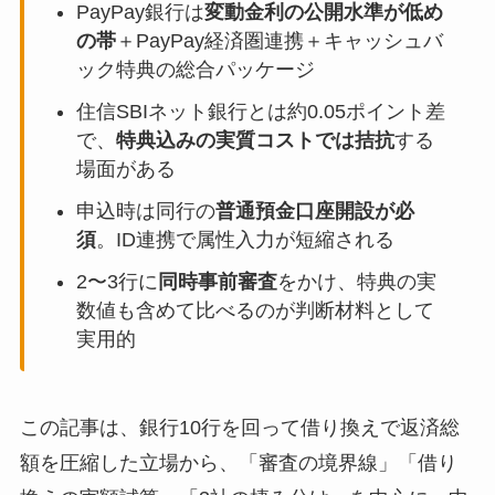
PayPay銀行は
変動金利の公開水準が低め
の帯
＋PayPay経済圏連携＋キャッシュバ
ック特典の総合パッケージ
住信SBIネット銀行とは約0.05ポイント差
で、
特典込みの実質コストでは拮抗
する
場面がある
申込時は同行の
普通預金口座開設が必
須
。ID連携で属性入力が短縮される
2〜3行に
同時事前審査
をかけ、特典の実
数値も含めて比べるのが判断材料として
実用的
この記事は、銀行10行を回って借り換えで返済総
額を圧縮した立場から、「審査の境界線」「借り