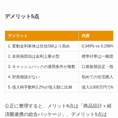
デメリット5点
デメリット
内容
1. 変動金利単体は住信SBIより高め
0.349% vs 0
2. 全疾病団信は金利上乗せ型
標準付帯は一般団信。
3. キャッシュバックの適用条件が複数
口座振替設定・指定
4. 対面相談がない
初めての住宅購入で
5. 借入時手数料2.2%が借入額に比例
借入3,000万円で66
公正に整理すると、メリット6点は「商品設計＋経
済圏連携の総合パッケージ」、デメリット5点は