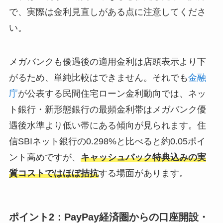
で、実際は金利見直しがある点に注意してくださ
い。
メガバンクも優遇後の適用金利は店頭表示より下
がるため、単純比較はできません。それでも
金融
庁
が公表する民間住宅ローン金利動向では、ネッ
ト銀行・新形態銀行の最頻金利帯はメガバンク優
遇後水準より低い帯にある傾向が見られます。住
信SBIネット銀行の0.298%と比べると約0.05ポイ
ント高めですが、
キャッシュバック特典込みの実
質コストではほぼ拮抗
する場面があります。
ポイント2：PayPay経済圏からの口座開設・