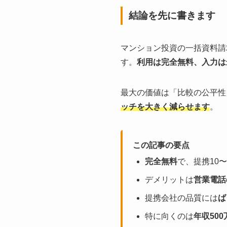
結論を先に書きます
マンション投資の一括資料請
す。
利用は完全無料、入力は
最大の価値は「比較の公平性
ッチを大きく減らせます
。
この記事の要点
完全無料
で、提携10
デメリットは
営業電話
提携会社の品質には
ば
特に向くのは
年収50