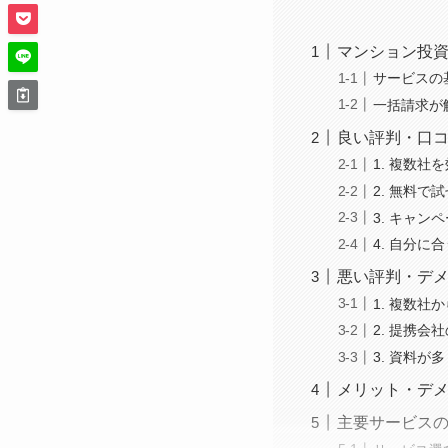
マンション投資
サービスの
一括請求が
良い評判・口
1. 複数社
2. 無料で
3. キャン
4. 自分に
悪い評判・デ
1. 複数社
2. 提携
3. 資料が
メリット・デ
主要サービス