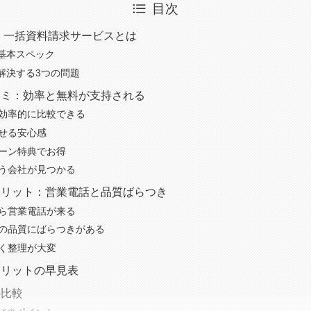
目次
 一括資料請求サービスとは
基本スペック
解決する3つの問題
コミ：効率と無料が支持される
を効率的に比較できる
試せる安心感
ペーン特典でお得
合う会社が見つかる
メリット：営業電話と品質ばらつき
から営業電話が来る
会社の品質にばらつきがある
多く整理が大変
メリットの早見表
の比較