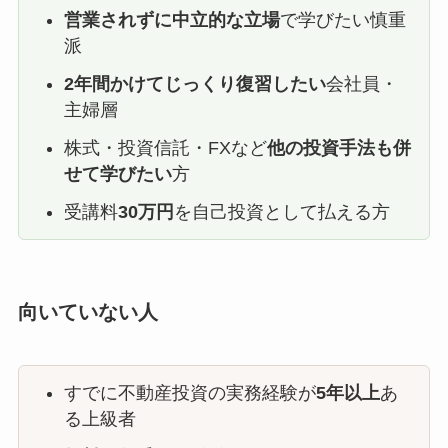
営業されずに中立的な立場
で学びたい慎重
派
2年間かけてじっくり復習したい
会社員・
主婦層
株式・投資信託・FXなど
他の投資手法も併
せて学びたい
方
受講料
30万円
を自己投資として払える方
向いていない人
すでに不動産投資の実務経験が
5年以上
あ
る上級者